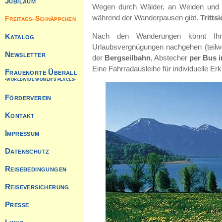
Wegen durch Wälder, an Weiden und Wa
während der Wanderpausen gibt.
Tritts
Nach den Wanderungen könnt I
Urlaubsvergnügungen nachgehen (teilwei
der
Bergseilbahn
, Abstecher
per Bus 
Eine Fahrradausleihe für individuelle Er