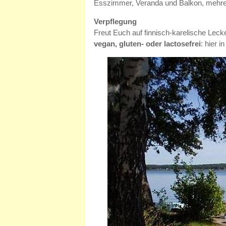
Esszimmer, Veranda und Balkon, mehrere
Verpflegung
Freut Euch auf finnisch-karelische Leck
vegan, gluten- oder lactosefrei
: hier i